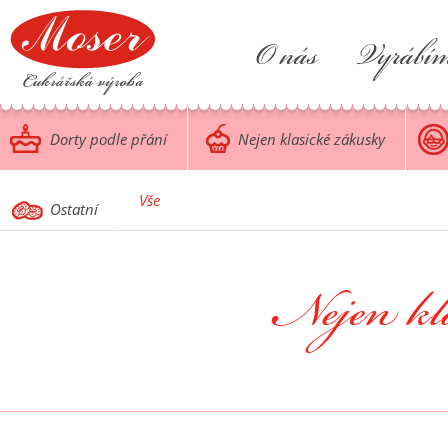
O nás
Vyrábí
Dorty podle přání
Nejen klasické zákusky
Vše
Ostatní
Nejen kl